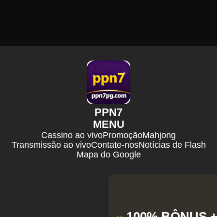
PPN7
MENU
Cassino ao vivo
Promoção
Mahjong
Transmissão ao vivo
Contate-nos
Notícias de Flash
Mapa do Google
100% BÔNUS + 