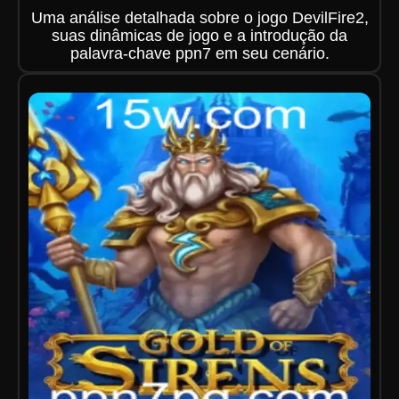
Uma análise detalhada sobre o jogo DevilFire2,
suas dinâmicas de jogo e a introdução da
palavra-chave ppn7 em seu cenário.