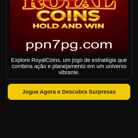
Explore RoyalCoins, um jogo de estratégia que
combina ação e planejamento em um universo
vibrante.
Jogue Agora e Descubra Surpresas