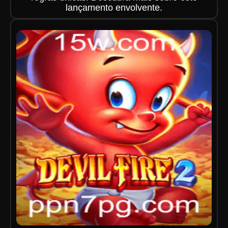
lançamento envolvente.