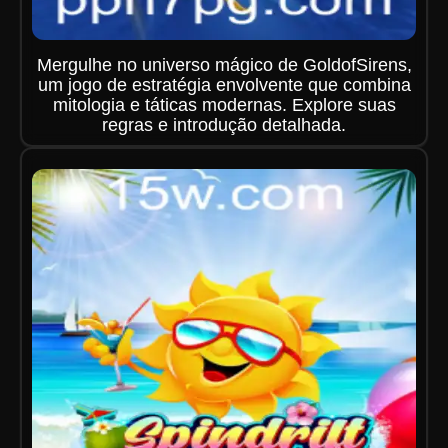
Mergulhe no universo mágico de GoldofSirens,
um jogo de estratégia envolvente que combina
mitologia e táticas modernas. Explore suas
regras e introdução detalhada.