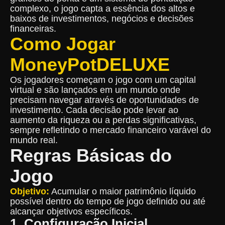
complexo, o jogo capta a essência dos altos e
baixos de investimentos, negócios e decisões
financeiras.
Como Jogar
MoneyPotDELUXE
Os jogadores começam o jogo com um capital
virtual e são lançados em um mundo onde
precisam navegar através de oportunidades de
investimento. Cada decisão pode levar ao
aumento da riqueza ou a perdas significativas,
sempre refletindo o mercado financeiro varável do
mundo real.
Regras Básicas do
Jogo
Objetivo:
Acumular o maior patrimônio líquido
possível dentro do tempo de jogo definido ou até
alcançar objetivos específicos.
1. Configuração Inicial