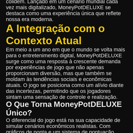
colidem. Lançado em um cenário mundial cada
vez mais digitalizado, MoneyPotDELUXE se
destaca como uma experiência única que reflete
nossa era moderna.
A Integração com o
Contexto Atual
Em meio a um ano em que o mundo se volta mais
para o entretenimento digital, MoneyPotDELUXE
surge como uma resposta à crescente demanda
por experiências de jogo que não apenas
proporcionam diversão, mas que também se
moldam às tendências sociais e econômicas
atuais. O jogo se posiciona como um alívio diante
das incertezas, permitindo que os jogadores
sintam uma sensação de controle e realização.
O Que Torna MoneyPotDELUXE
Único?
O diferencial do jogo está na sua capacidade de
simular cenários econômicos realistas. Com
gráficos de ponta e um sistema de pontuação