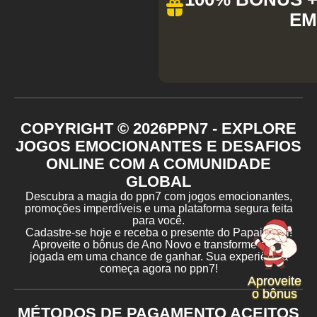
EM
COPYRIGHT ©
2026
PPN7 - EXPLORE
JOGOS EMOCIONANTES E DESAFIOS
ONLINE COM A COMUNIDADE
GLOBAL
Descubra a magia do ppn7 com jogos emocionantes,
promoções imperdíveis e uma plataforma segura feita
para você.
Cadastre-se hoje e receba o presente do Papai Noel!
Aproveite o bônus de Ano Novo e transforme cada
jogada em uma chance de ganhar. Sua experiência
começa agora no ppn7!
Aproveite
o bônus
MÉTODOS DE PAGAMENTO ACEITOS