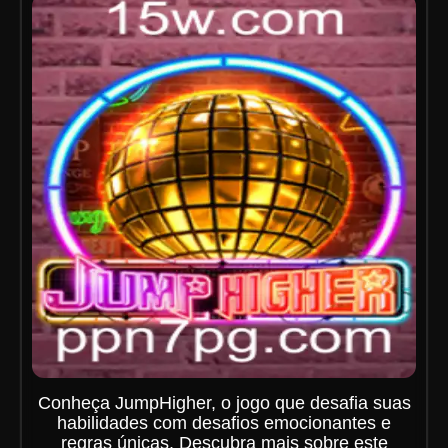
Conheça JumpHigher, o jogo que desafia suas
habilidades com desafios emocionantes e
regras únicas. Descubra mais sobre este