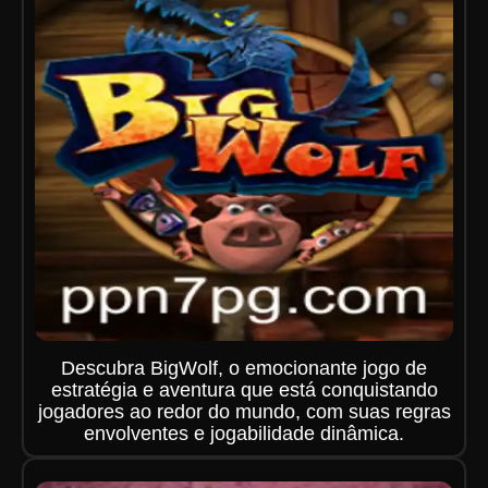
Descubra BigWolf, o emocionante jogo de
estratégia e aventura que está conquistando
jogadores ao redor do mundo, com suas regras
envolventes e jogabilidade dinâmica.