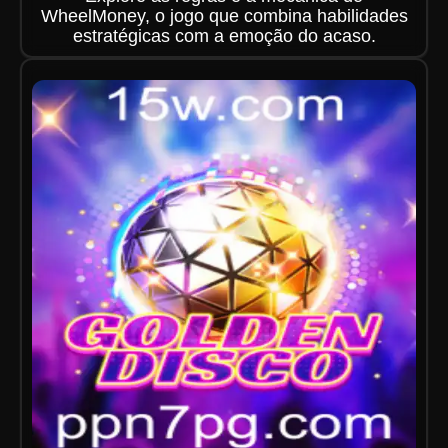
WheelMoney, o jogo que combina habilidades
estratégicas com a emoção do acaso.