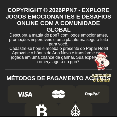
COPYRIGHT ©
2026
PPN7 - EXPLORE
JOGOS EMOCIONANTES E DESAFIOS
ONLINE COM A COMUNIDADE
GLOBAL
Descubra a magia do ppn7 com jogos emocionantes,
promoções imperdíveis e uma plataforma segura feita
para você.
Cadastre-se hoje e receba o presente do Papai Noel!
Aproveite o bônus de Ano Novo e transforme cada
jogada em uma chance de ganhar. Sua experiência
começa agora no ppn7!
Aproveite
MÉTODOS DE PAGAMENTO ACEITOS
o bônus