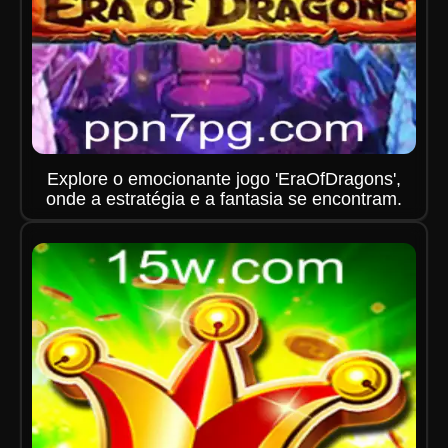
Explore o emocionante jogo 'EraOfDragons',
onde a estratégia e a fantasia se encontram.