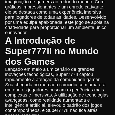
imaginação de gamers ao redor do mundo. Com
gráficos impressionantes e um enredo cativante,
ele se destaca como uma experiência imersiva
para jogadores de todas as idades. Desenvolvido
por uma equipe apaixonada, este jogo se apoia na
criatividade para proporcionar um ambiente único
e inovador.
A Introdução de
Super777II no Mundo
dos Games
Lançado em meio a um cenário de grandes
inovações tecnológicas, Super777II captou
rapidamente a atenção da comunidade gamer.
Sua chegada no mercado coincidiu com uma era
em que os jogadores buscam experiências mais
complexas e imersivas. A utilização de tecnologias
avançadas, como realidade aumentada e
inteligência artificial, elevou o padrão dos jogos
contemporâneos, e Super777II não fica atrás