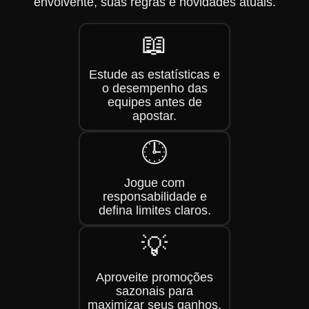
envolvente, suas regras e novidades atuais.
📖
Estude as estatísticas e
o desempenho das
equipes antes de
apostar.
🕒
Jogue com
responsabilidade e
defina limites claros.
💡
Aproveite promoções
sazonais para
maximizar seus ganhos.