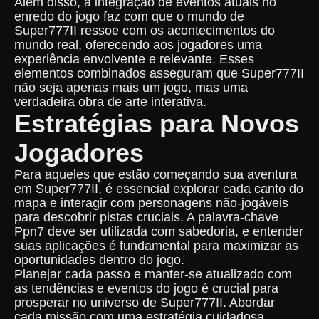
Além disso, a integração de eventos atuais no
enredo do jogo faz com que o mundo de
Super777II ressoe com os acontecimentos do
mundo real, oferecendo aos jogadores uma
experiência envolvente e relevante. Esses
elementos combinados asseguram que Super777II
não seja apenas mais um jogo, mas uma
verdadeira obra de arte interativa.
Estratégias para Novos
Jogadores
Para aqueles que estão começando sua aventura
em Super777II, é essencial explorar cada canto do
mapa e interagir com personagens não-jogáveis
para descobrir pistas cruciais. A palavra-chave
Ppn7 deve ser utilizada com sabedoria, e entender
suas aplicações é fundamental para maximizar as
oportunidades dentro do jogo.
Planejar cada passo e manter-se atualizado com
as tendências e eventos do jogo é crucial para
prosperar no universo de Super777II. Abordar
cada missão com uma estratégia cuidadosa