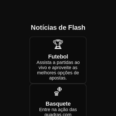
Notícias de Flash
🏆
Futebol
Assista a partidas ao
vivo e aproveite as
melhores opções de
apostas.
🏀
Basquete
Entre na ação das
quadras com