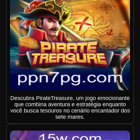
Descubra PirateTreasure, um jogo emocionante
que combina aventura e estratégia enquanto
você busca tesouros no cenário encantador dos
sete mares.