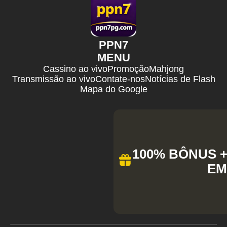
PPN7
MENU
Cassino ao vivo
Promoção
Mahjong
Transmissão ao vivo
Contate-nos
Notícias de Flash
Mapa do Google
100% BÔNUS + 
EM