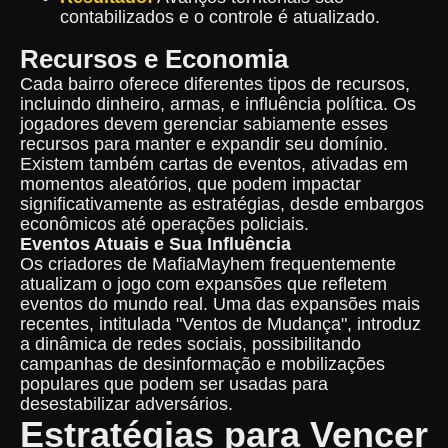
contabilizados e o controle é atualizado.
Recursos e Economia
Cada bairro oferece diferentes tipos de recursos,
incluindo dinheiro, armas, e influência política. Os
jogadores devem gerenciar sabiamente esses
recursos para manter e expandir seu domínio.
Existem também cartas de eventos, ativadas em
momentos aleatórios, que podem impactar
significativamente as estratégias, desde embargos
econômicos até operações policiais.
Eventos Atuais e Sua Influência
Os criadores de MafiaMayhem frequentemente
atualizam o jogo com expansões que refletem
eventos do mundo real. Uma das expansões mais
recentes, intitulada "Ventos de Mudança", introduz
a dinâmica de redes sociais, possibilitando
campanhas de desinformação e mobilizações
populares que podem ser usadas para
desestabilizar adversários.
Estratégias para Vencer