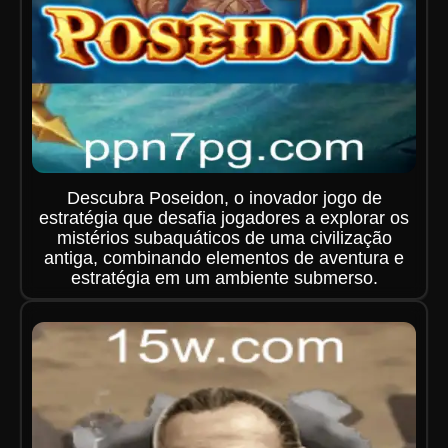
Descubra Poseidon, o inovador jogo de
estratégia que desafia jogadores a explorar os
mistérios subaquáticos de uma civilização
antiga, combinando elementos de aventura e
estratégia em um ambiente submerso.