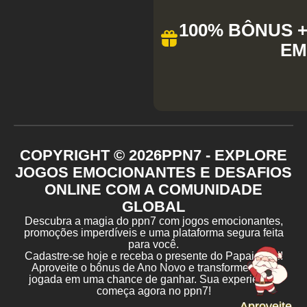
100% BÔNUS + 
EM
COPYRIGHT ©
2026
PPN7 - EXPLORE
JOGOS EMOCIONANTES E DESAFIOS
ONLINE COM A COMUNIDADE
GLOBAL
Descubra a magia do ppn7 com jogos emocionantes,
promoções imperdíveis e uma plataforma segura feita
para você.
Cadastre-se hoje e receba o presente do Papai Noel!
Aproveite o bônus de Ano Novo e transforme cada
jogada em uma chance de ganhar. Sua experiência
começa agora no ppn7!
Aproveite