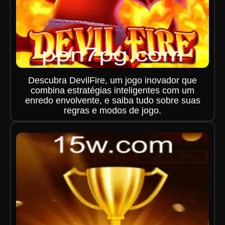
Descubra DevilFire, um jogo inovador que
combina estratégias inteligentes com um
enredo envolvente, e saiba tudo sobre suas
regras e modos de jogo.