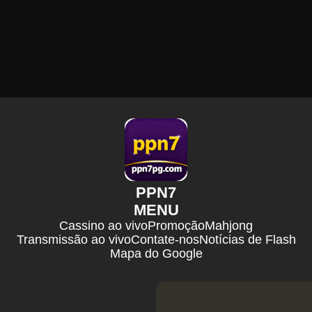
PPN7
MENU
Cassino ao vivo
Promoção
Mahjong
Transmissão ao vivo
Contate-nos
Notícias de Flash
Mapa do Google