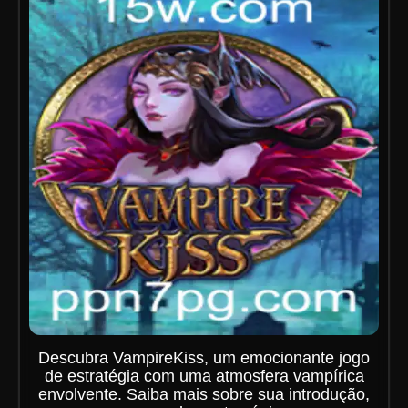
Descubra VampireKiss, um emocionante jogo
de estratégia com uma atmosfera vampírica
envolvente. Saiba mais sobre sua introdução,