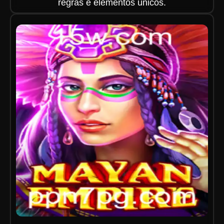
regras e elementos únicos.