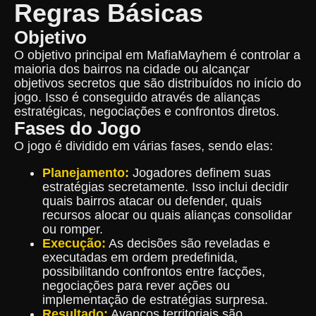
Regras Básicas
Objetivo
O objetivo principal em MafiaMayhem é controlar a
maioria dos bairros na cidade ou alcançar
objetivos secretos que são distribuídos no início do
jogo. Isso é conseguido através de alianças
estratégicas, negociações e confrontos diretos.
Fases do Jogo
O jogo é dividido em várias fases, sendo elas:
Planejamento:
Jogadores definem suas
estratégias secretamente. Isso inclui decidir
quais bairros atacar ou defender, quais
recursos alocar ou quais alianças consolidar
ou romper.
Execução:
As decisões são reveladas e
executadas em ordem predefinida,
possibilitando confrontos entre facções,
negociações para rever ações ou
implementação de estratégias surpresa.
Resultado:
Avanços territoriais são