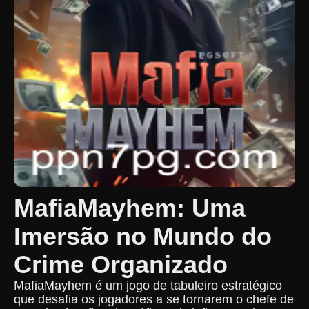
MafiaMayhem: Uma
Imersão no Mundo do
Crime Organizado
MafiaMayhem é um jogo de tabuleiro estratégico
que desafia os jogadores a se tornarem o chefe de