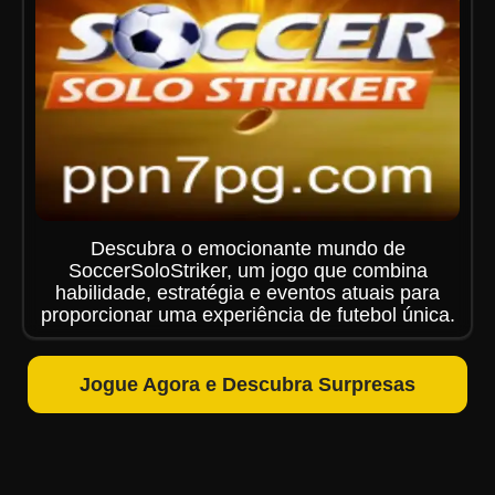
Descubra o emocionante mundo de
SoccerSoloStriker, um jogo que combina
habilidade, estratégia e eventos atuais para
proporcionar uma experiência de futebol única.
Jogue Agora e Descubra Surpresas