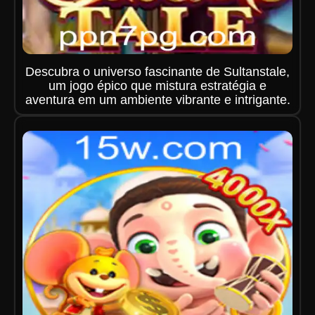
Descubra o universo fascinante de Sultanstale,
um jogo épico que mistura estratégia e
aventura em um ambiente vibrante e intrigante.