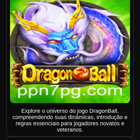
Explore o universo do jogo DragonBall,
compreendendo suas dinâmicas, introdução e
regras essenciais para jogadores novatos e
veteranos.