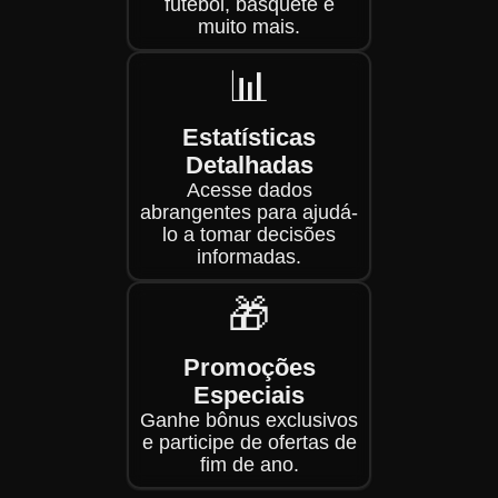
futebol, basquete e
muito mais.
📊
Estatísticas
Detalhadas
Acesse dados
abrangentes para ajudá-
lo a tomar decisões
informadas.
🎁
Promoções
Especiais
Ganhe bônus exclusivos
e participe de ofertas de
fim de ano.