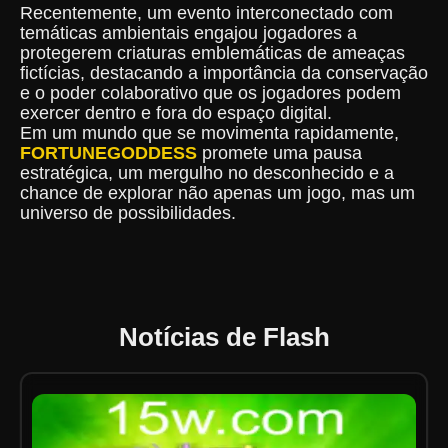
Recentemente, um evento interconectado com
temáticas ambientais engajou jogadores a
protegerem criaturas emblemáticas de ameaças
fictícias, destacando a importância da conservação
e o poder colaborativo que os jogadores podem
exercer dentro e fora do espaço digital.
Em um mundo que se movimenta rapidamente,
FORTUNEGODDESS
promete uma pausa
estratégica, um mergulho no desconhecido e a
chance de explorar não apenas um jogo, mas um
universo de possibilidades.
Notícias de Flash